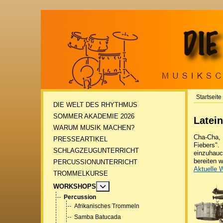
Startseite
DIE WELT DES RHYTHMUS
SOMMER AKADEMIE 2026
Latei
WARUM MUSIK MACHEN?
Cha-Cha, 
PRESSEARTIKEL
Fiebers"
SCHLAGZEUGUNTERRICHT
einzuhauc
bereiten 
PERCUSSIONUNTERRICHT
Aktuelle 
TROMMELKURSE
MOD_MENU_TOGGLE_SUBMENU_LA
WORKSHOPS
Percussion
Afrikanisches Trommeln
Samba Batucada