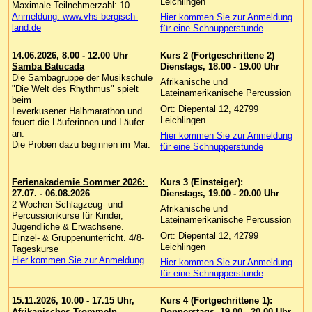
Leichlingen
Maximale Teilnehmerzahl: 10
Anmeldung: www.vhs-bergisch-
Hier kommen Sie zur Anmeldung
land.de
für eine Schnupperstunde
14.06.2026, 8.00 - 12.00 Uhr
Kurs 2 (
Fortgeschrittene 2
)
Samba Batucada
Dienstags, 18.00 - 19.00 Uhr
Die Sambagruppe der Musikschule
Afrikanische und
"Die Welt des Rhythmus" spielt
Lateinamerikanische Percussion
beim
Ort: Diepental 12, 42799
Leverkusener Halbmarathon und
Leichlingen
feuert die Läuferinnen und Läufer
an.
Hier kommen Sie zur Anmeldung
Die Proben dazu beginnen im Mai.
für eine Schnupperstunde
Ferienakademie Sommer
2026:
Kurs 3
(
Einsteiger
):
27.07. - 06.08.2026
Dienstags, 19.00 - 20.00 Uhr
2 Wochen Schlagzeug- und
Afrikanische und
Percussionkurse
für Kinder,
Lateinamerikanische Percussion
Jugendliche & Erwachsene.
Ort: Diepental 12, 42799
Einzel- & Gruppenunterricht.
4/8-
Leichlingen
Tageskurse
Hier kommen Sie zur Anmeldung
Hier kommen Sie zur Anmeldung
für eine Schnupperstunde
15.11.2026, 10.00 - 17.15 Uhr,
Kurs 4 (
Fortgechrittene 1
)
:
Afrikanisches Trommeln
Donnerstags, 19.00 - 20.00 Uhr