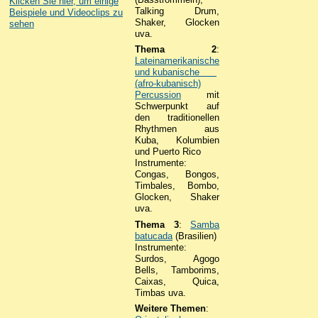
Klicken Sie hier, um einige
Talking Drum,
Beispiele und Videoclips zu
Shaker, Glocken
sehen
uva.
Thema 2
:
Lateinamerikanische
und kubanische
(afro-kubanisch)
Percussion
mit
Schwerpunkt auf
den traditionellen
Rhythmen aus
Kuba, Kolumbien
und Puerto Rico
Instrumente:
Congas, Bongos,
Timbales, Bombo,
Glocken, Shaker
uva.
Thema 3
:
Samba
batucada
(Brasilien)
Instrumente:
Surdos, Agogo
Bells, Tamborims,
Caixas, Quica,
Timbas uva.
Weitere Themen
: