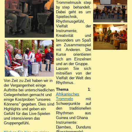
Trommelmusik step
by step behandelt.
Dabei geht es um
Spieltechnik,
Rhythmusgefühl,
Vielfalt der
Instrumente,
Kreativität und
besonders um Spaß
am Zusammenspiel
mit Anderen. Die
Kurse orientieren
sich am Einzelnen
und an der Gruppe.
Lassen Sie sich
mitreißen von der
Vielfalt der Welt des
Von Zeit zu Zeit haben wir in
Rhythmus.
der Vergangenheit einige
Thema 1
:
Auftritte bei unterschiedlichen
Afrikanisches
Gelegenheiten gemacht und
Trommeln
mit
einige Kostproben "unseres
Schwerpunkte auf
Könnens" gegeben. Dies sind
den traditionellen
Highlights und geben ein
Rhythmen aus
Gefühl für das Live-Spielen
Guinea und Ghana
und intensivieren das
Instrumente:
Gruppengefühl
.
Djembes, Dunduns
(Basstrommeln),